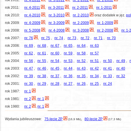
rok 2012:
nr. 4-2012
,
nr. 3-2012
,
nr. 2-2012
,
nr. 1-2012
rok 2011:
nr. 4-2011
,
nr. 3-2011
,
nr. 2-2011
,
nr. 1-2011
rok 2010:
nr. 4-2010
,
nr. 3-2010
,
nr. 2-2010
oraz dodatek w jęz.
pol
rok 2009:
nr. 4-2009
,
nr. 3-2009
,
nr. 2-2009
,
nr. 1-2009
rok 2008:
nr. 5-2008
,
nr. 4-2008
,
nr. 3-2008
,
nr. 2-2008
,
nr. 1-
rok 2007:
nr. 76
,
nr. 75
,
nr. 74
,
nr. 73
,
nr. 72
,
nr. 71
,
nr. 70
rok 2006:
nr. 69
,
nr. 68
,
nr. 67
,
nr. 65
,
nr. 64
,
nr. 63
rok 2005:
nr. 62
,
nr. 61
,
nr. 60
,
nr. 59
,
nr. 58
,
nr. 57
rok 2004:
nr. 56
,
nr. 55
,
nr. 54
,
nr. 53
,
nr. 52
,
nr. 51
,
nr. 50
,
nr. 49
,
n
rok 2003:
nr. 47
,
nr. 46
,
nr. 45
,
nr. 44
,
nr. 43
,
nr. 42
,
nr. 41
,
nr. 40
rok 2002:
nr. 39
,
nr. 38
,
nr. 37
,
nr. 36
,
nr. 35
,
nr. 34
,
nr. 33
,
nr. 32
rok 2001:
nr. 30
,
nr. 29
,
nr. 28
,
nr. 27
,
nr. 26
,
nr. 25
,
nr. 24
rok 1987:
nr. 1
rok 1981:
nr. 2
,
nr. 1
rok 1980:
nr. 2
,
nr. 1
Wydania jubileuszowe:
75-lecie ZP
,
80-lecie ZP
(16,9 Mb)
(17,3 Mb)