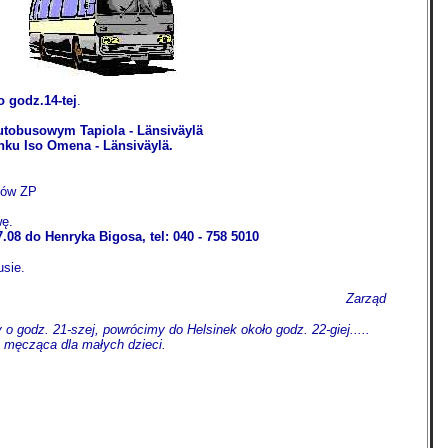
o godz.14-tej
.
utobusowym Tapiola - Länsiväylä
anku Iso Omena - Länsiväylä.
nków ZP
wę.
.08 do Henryka Bigosa, tel: 040 - 758 5010
usie.
Zarząd
o godz. 21-szej, powrócimy do Helsinek około godz. 22-giej.....
 męcząca dla małych dzieci.