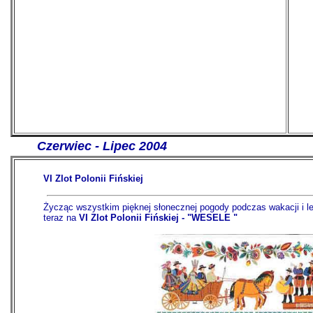
-------
Czerwiec - Lipec 2004
VI Zlot Polonii Fińskiej
Życząc wszystkim pięknej słonecznej pogody podczas wakacji i le
teraz na
VI Zlot Polonii Fińskiej - "WESELE "