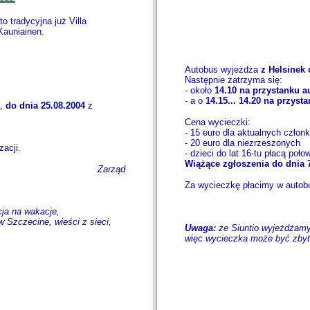
to tradycyjna już Villa
Kauniainen.
Autobus wyjeżdża
z Helsinek 
Następnie zatrzyma się:
- około
14.10 na przystanku a
- a o
14.15... 14.20 na przyst
3,
do dnia 25.08.2004
z
Cena wycieczki:
- 15 euro dla aktualnych czło
- 20 euro dla niezrzeszonych
acji.
- dzieci do lat 16-tu płacą poło
Wiążące zgłoszenia do dnia 7
Zarząd
Za wycieczkę płacimy w autob
cja na wakacje,
w Szczecine, wieści z sieci,
Uwaga:
ze Siuntio wyjeżdżamy 
więc wycieczka może być zbyt