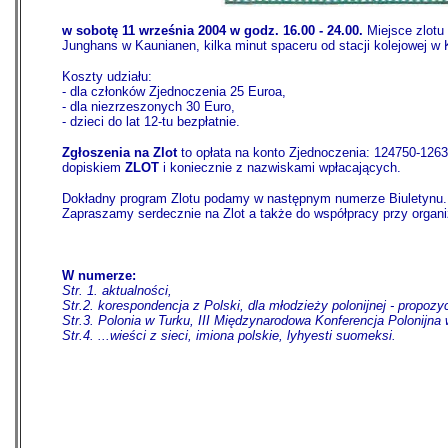
w sobotę 11 września 2004 w godz. 16.00 - 24.00.
Miejsce zlotu 
Junghans w Kaunianen, kilka minut spaceru od stacji kolejowej w 
Koszty udziału:
- dla członków Zjednoczenia 25 Euroa,
- dla niezrzeszonych 30 Euro,
- dzieci do lat 12-tu bezpłatnie.
Zgłoszenia na Zlot
to opłata na konto Zjednoczenia: 124750-126
dopiskiem
ZLOT
i koniecznie z nazwiskami wpłacających.
Dokładny program Zlotu podamy w następnym numerze Biuletynu.
Zapraszamy serdecznie na Zlot a także do współpracy przy organiz
W numerze:
Str. 1. aktualności,
Str.2. korespondencja z Polski, dla młodzieży polonijnej - propozy
Str.3. Polonia w Turku, III Międzynarodowa Konferencja Polonijna 
Str.4. ...wieści z sieci, imiona polskie, lyhyesti suomeksi.