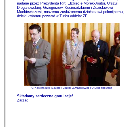
nadane przez Prezydenta RP: Elżbiecie Morek-Joutsi, Urszuli
Droganowskiej, Grzegorzowi Kosieradzkiemi i Zdzisławowi
Mackiewiczowi, naszemu zasłużonemu działaczowi polonijnemu,
dzięki któremu powstał w Turku oddział ZP.
G.Kosieradzki, E.Morek-Joutsi, Z.Mackiewicz i U.Droganowska
Składamy serdeczne gratulacje!
Zarząd