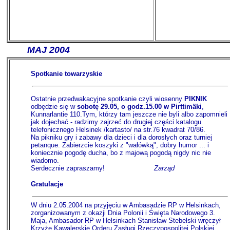
-------
MAJ 2004
Spotkanie towarzyskie
Ostatnie przedwakacyjne spotkanie czyli wiosenny
PIKNIK
odbędzie się w
sobotę 29.05, o godz.15.00 w Pirttimäki
,
Kunnarlantie 110.Tym, którzy tam jeszcze nie byli albo zapomnieli
jak dojechać - radzimy zajrzeć do drugiej części katalogu
telefonicznego Helsinek /kartasto/ na str.76 kwadrat 70/86.
Na pikniku gry i zabawy dla dzieci i dla dorosłych oraz turniej
petanque. Zabierzcie koszyki z "wałówką", dobry humor ... i
koniecznie pogodę ducha, bo z majową pogodą nigdy nic nie
wiadomo.
Serdecznie zapraszamy!
......................
Zarząd
Gratulacje
W dniu 2.05.2004 na przyjęciu w Ambasadzie RP w Helsinkach,
zorganizowanym z okazji Dnia Polonii i Święta Narodowego 3.
Maja, Ambasador RP w Helsinkach Stanisław Stebelski wręczył
Krzyże Kawalerskie Orderu Zasługi Rzeczypospolitej Polskiej