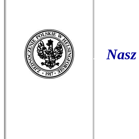
///
Nasz 