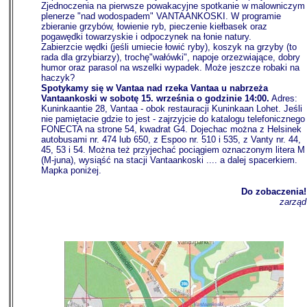
Zjednoczenia na pierwsze powakacyjne spotkanie w malowniczym
plenerze "nad wodospadem" VANTAANKOSKI. W programie
zbieranie grzybów, łowienie ryb, pieczenie kiełbasek oraz
pogawędki towarzyskie i odpoczynek na łonie natury.
Zabierzcie wędki (jeśli umiecie łowić ryby), koszyk na grzyby (to
rada dla grzybiarzy), trochę"wałówki", napoje orzezwiające, dobry
humor oraz parasol na wszelki wypadek. Może jeszcze robaki na
haczyk?
Spotykamy się w Vantaa nad rzeka Vantaa u nabrzeża
Vantaankoski w sobotę 15. września o godzinie 14:00.
Adres:
Kuninkaantie 28, Vantaa - obok restauracji Kuninkaan Lohet. Jeśli
nie pamiętacie gdzie to jest - zajrzyjcie do katalogu telefonicznego
FONECTA na strone 54, kwadrat G4. Dojechac można z Helsinek
autobusami nr. 474 lub 650, z Espoo nr. 510 i 535, z Vanty nr. 44,
45, 53 i 54. Można też przyjechać pociągiem oznaczonym litera M
(M-juna), wysiąść na stacji Vantaankoski .... a dalej spacerkiem.
Mapka poniżej.
Do zobaczenia!
zarząd