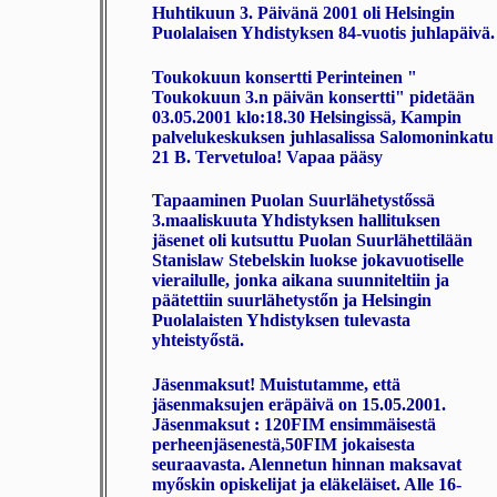
Huhtikuun 3. Päivänä 2001 oli Helsingin
Puolalaisen Yhdistyksen 84-vuotis juhlapäivä.
Toukokuun konsertti
Perinteinen "
Toukokuun 3.n päivän konsertti" pidetään
03.05.2001 klo:18.30
Helsingissä, Kampin
palvelukeskuksen juhlasalissa Salomoninkatu
21 B. Tervetuloa! Vapaa pääsy
Tapaaminen Puolan Suurlähetystőssä
3.maaliskuuta Yhdistyksen hallituksen
jäsenet oli kutsuttu Puolan Suurlähettilään
Stanislaw Stebelskin luokse jokavuotiselle
vierailulle, jonka aikana suunniteltiin ja
päätettiin suurlähetystőn ja Helsingin
Puolalaisten Yhdistyksen tulevasta
yhteistyőstä.
Jäsenmaksut!
Muistutamme, että
jäsenmaksujen
eräpäivä on 15.05.2001
.
Jäsenmaksut :
120FIM
ensimmäisestä
perheenjäsenestä,
50FIM
jokaisesta
seuraavasta. Alennetun hinnan maksavat
myőskin opiskelijat ja eläkeläiset. Alle 16-