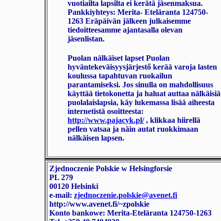
vuotiailta lapsilta ei kerätä jäsenmaksua.
Pankkiyhteys: Merita- Eteläranta
124750-
1263
Eräpäivän jälkeen julkaisemme
tiedoitteesamme ajantasalla olevan
jäsenlistan.
Puolan nälkäiset lapset Puolan
hyväntekeväisyysjärjestő kerää varoja lasten
koulussa tapahtuvan ruokailun
parantamiseksi. Jos sinulla on mahdollisuus
käyttää tietokonetta ja haluat auttaa nälkäisiä
puolalaislapsia, käy lukemassa lisää aiheesta
internetistä osoitteesta:
http://www.pajacyk.pl/
, klikkaa hiirellä
pellen vatsaa ja näin autat ruokkimaan
nälkäisen lapsen.
Zjednoczenie Polskie w Helsingforsie
PL 279
00120 Helsinki
e-mail:
zjednoczenie.polskie@avenet.fi
http://www.avenet.fi/~zpolskie
Konto bankowe: Merita-Eteläranta 124750-1263