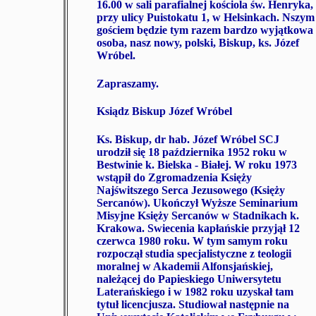
16.00
w sali parafialnej kościola św. Henryka,
przy ulicy Puistokatu 1, w Helsinkach. Nszym
gościem będzie tym razem bardzo wyjątkowa
osoba, nasz nowy, polski, Biskup, ks. Józef
Wróbel.
Zapraszamy.
Ksiądz Biskup Józef Wróbel
Ks. Biskup, dr hab. Józef Wróbel SCJ
urodził się 18 października 1952 roku w
Bestwinie k. Bielska - Białej. W roku 1973
wstąpił do Zgromadzenia Księży
Najświtszego Serca Jezusowego (Księży
Sercanów). Ukończył Wyższe Seminarium
Misyjne Księży Sercanów w Stadnikach k.
Krakowa. Swiecenia kapłańskie przyjął 12
czerwca 1980 roku. W tym samym roku
rozpoczął studia specjalistyczne z teologii
moralnej w Akademii Alfonsjańskiej,
należącej do Papieskiego Uniwersytetu
Laterańskiego i w 1982 roku uzyskał tam
tytuł licencjusza. Studiował następnie na