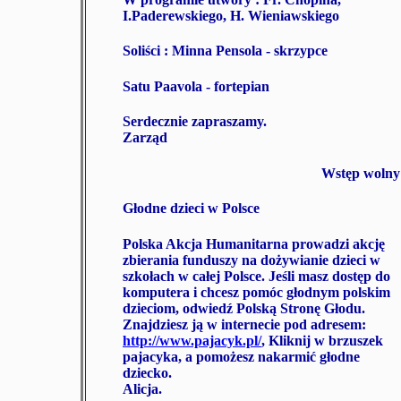
I.Paderewskiego, H. Wieniawskiego
Soliści : Minna Pensola - skrzypce
Satu Paavola - fortepian
Serdecznie zapraszamy.
Zarząd
Wstęp wolny
Głodne dzieci w Polsce
Polska Akcja Humanitarna prowadzi akcję
zbierania funduszy na dożywianie dzieci w
szkołach w całej Polsce. Jeśli masz dostęp do
komputera i chcesz pomóc głodnym polskim
dzieciom, odwiedź Polską Stronę Głodu.
Znajdziesz ją w internecie pod adresem:
http://www.pajacyk.pl/
, Kliknij w brzuszek
pajacyka, a pomożesz nakarmić głodne
dziecko.
Alicja.