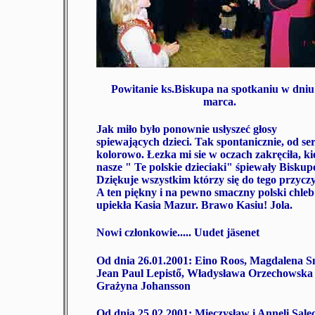
Powitanie ks.Biskupa na spotkaniu w dniu
marca.
Jak miło było ponownie usłyszeć głosy
spiewających dzieci. Tak spontanicznie, od ser
kolorowo. Łezka mi sie w oczach zakręciła, k
nasze " Te polskie dzieciaki" śpiewały Biskup
Dziękuje wszystkim którzy się do tego przyczyn
A ten piękny i na pewno smaczny polski chleb
upiekła Kasia Mazur. Brawo Kasiu! Jola.
Nowi członkowie..... Uudet jäsenet
Od dnia 26.01.2001: Eino Roos, Magdalena 
Jean Paul Lepistő, Władysława Orzechowska 
Grażyna Johansson
Od dnia 25.02.2001: Mieczysław i Anneli Sale