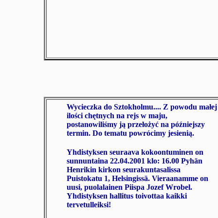
Wycieczka do Sztokholmu.... Z powodu małej
ilości chętnych na rejs w maju,
postanowiliśmy ją przełożyć na późniejszy
termin. Do tematu powrócimy jesienią.
Yhdistyksen seuraava kokoontuminen on
sunnuntaina 22.04.2001 klo: 16.00
Pyhän
Henrikin kirkon seurakuntasalissa
Puistokatu 1, Helsingissä. Vieraanamme on
uusi, puolalainen Piispa Jozef Wrobel.
Yhdistyksen hallitus toivottaa kaikki
tervetulleiksi!