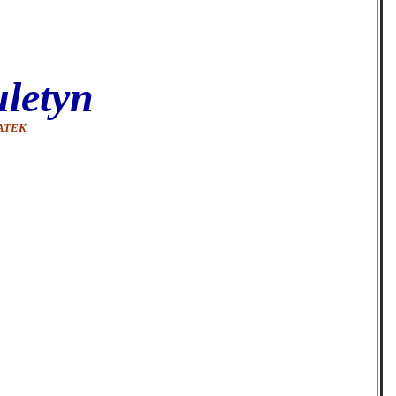
uletyn
ATEK