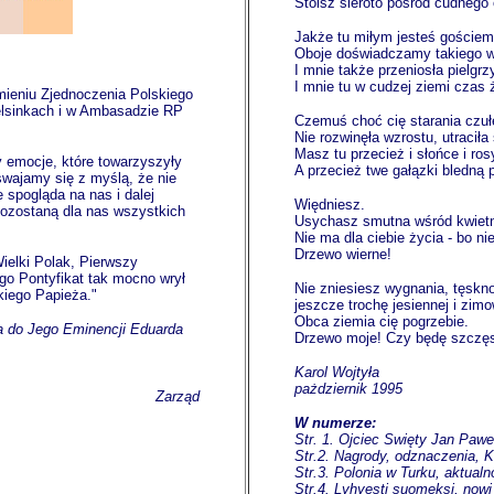
Stoisz sieroto pośród cudnego 
Jakże tu miłym jesteś goście
Oboje doświadczamy takiego w
I mnie także przeniosła pielgr
I mnie tu w cudzej ziemi czas 
imieniu Zjednoczenia Polskiego
elsinkach i w Ambasadzie RP
Czemuś choć cię starania czuł
Nie rozwinęła wzrostu, utraciła 
Masz tu przecież i słońce i ros
 emocje, które towarzyszyły
A przecież twe gałązki bledną 
wajamy się z myślą, że nie
spogląda na nas i dalej
Więdniesz.
pozostaną dla nas wszystkich
Usychasz smutna wśród kwietn
Nie ma dla ciebie życia - bo ni
Drzewo wierne!
ielki Polak, Pierwszy
rego Pontyfikat tak mocno wrył
Nie zniesiesz wygnania, tęskno
kiego Papieża."
jeszcze trochę jesiennej i zimo
Obca ziemia cię pogrzebie.
da do Jego Eminencji Eduarda
Drzewo moje! Czy będę szczęs
Karol Wojtyła
pażdziernik 1995
Zarząd
W numerze:
Str. 1. Ojciec Swięty Jan Paweł
Str.2. Nagrody, odznaczenia, 
Str.3. Polonia w Turku, aktualn
Str.4. Lyhyesti suomeksi, nowi