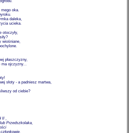
ogrodu.
m mego oka.
yroku.
zymka daleka,
życia ucieka.
e otoczyły,
siły?
y wiośniane,
pochylone.
ej płaszczyzny,
e ma ojczyzny...
ty!
wej słoty - a padniesz martwa,
liwszy od ciebie?
 II ,
Klub Przedszkolaka,
ości
 członkowie.