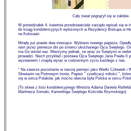
Cały świat pogrążył się w żałobie.
W poniedziałek 4. kwietnia przedstawiciele zarządu wpisali się w 
do ksiąg kondolencyjnych wyłożonych w Rezydencji Biskupa w H
na Kulosaari.
Minęły już prawie dwa miesiące. Wybrano nowego papieża. Opadły
nam przez pierwsze dni po śmierci ukochanego Ojca Świętego. Os
ma Go wśród nas. Wierzymy jednak, że wraz ze Świętymi w niebie 
prowadzi. Niech przykład i postawa Ojca Świętego Jana Pawła II 
wyzwaniem i znajdą wyraz w codziennym zyciu każdego z nas.
"
Na zawsze pozostanie w naszej pamięci jako Wielki Człowiek i W
Słowianin na Piotrowym tronie, Papież " cywilizacji miłości ", któ
się w serca Polaków, jak mocno obecna była Polska w sercu Pols
(To słowa z listu kondolencyjnego Ministra Adama Daniela Rotfel
Martineza Somalo, Kamerlinga Świętego Kościoła Rzymskiego).