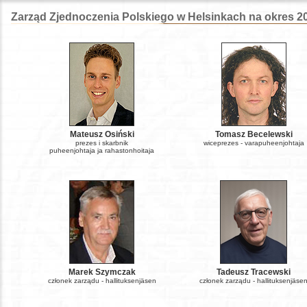
Zarząd Zjednoczenia Polskiego w Helsinkach na okres 20
Mateusz Osiński
Tomasz Becelewski
prezes i skarbnik
wiceprezes - varapuheenjohtaja
puheenjohtaja ja rahastonhoitaja
Marek Szymczak
Tadeusz Tracewski
członek zarządu - hallituksenjäsen
członek zarządu - hallituksenjäse