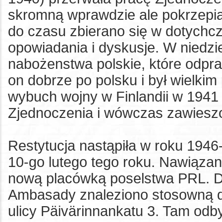
skromną wprawdzie ale pokrzepia
do czasu zbierano się w dotychc
opowiadania i dyskusje. W niedz
nabożenstwa polskie, które odpraw
on dobrze po polsku i był wielki
wybuch wojny w Finlandii w 1941
Zjednoczenia i wówczas zawieszon
Restytucja nastąpiła w roku 1946
10-go lutego tego roku. Nawiązany
nową placówką poselstwa PRL. D
Ambasady znaleziono stosowną d
ulicy Päivärinnankatu 3. Tam odby