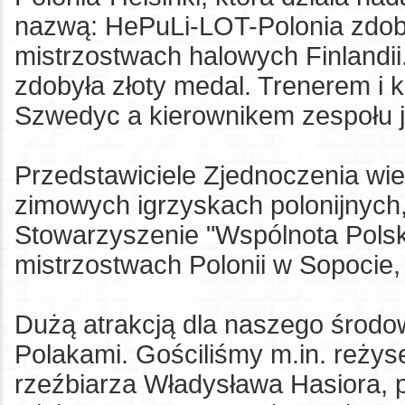
nazwą: HePuLi-LOT-Polonia zdob
mistrzostwach halowych Finlandi
zdobyła złoty medal. Trenerem i 
Szwedyc a kierownikem zespołu 
Przedstawiciele Zjednoczenia wielo
zimowych igrzyskach polonijnych
Stowarzyszenie "Wspólnota Polsk
mistrzostwach Polonii w Sopocie,
Dużą atrakcją dla naszego środo
Polakami. Gościliśmy m.in. reży
rzeźbiarza Władysława Hasiora, p