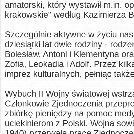
amatorski, który wystawił m.in. o
krakowskie" według Kazimierza B
Szczególnie aktywne w życiu nas
dziesiątki lat dwie rodziny - ro
Bolesław, Antoni i Klementyna or
Zofia, Leokadia
i Adolf.
Przez kilka
imprez kulturalnych, pełniąc takż
Wybuch II Wojny światowej wstrzą
Członkowie Zjednoczenia przepro
zbiórkę pieniędzy na pomoc medy
uciekinierom z Polski. Wojna sowiec
1940) przerwała pracę Zjednoczen