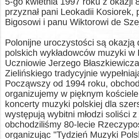
5-go kwietnia 1997 roku z okazji
przyznał pani Leokadii Kosiorek, 
Bigosowi i panu Wiktorowi de Sz
Polonijne uroczystości są okazj
polskich wykładowców muzyki w 
Uczniowie Jerzego Błaszkiewicza
Zielińskiego tradycyjnie wypełni
Począwszy od 1994 roku, obchodz
organizujemy w pięknym kościele 
koncerty muzyki polskiej dla szer
występują wybitni młodzi soliści 
obchodziliśmy 80-lecie Rzeczyposp
organizując "Tydzień Muzyki Polsk