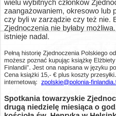
wielu wybitnych członków Zjednoc
zaangażowaniem, okresowo lub prz
czy byli w zarządzie czy też nie.
Zjednoczenia nie byłaby możliwa.
istnieje nadal.
Pełną historię Zjednoczenia Polskiego o
możesz poznać kupując książkę Elżbiety 
Finlandii". Jest ona napisana w języku po
Cena książki 15,- € plus koszty przesył
internetową:
zpolskie@polonia-finlandia.f
Spotkania towarzyskie Zjednoc
drugą niedzielę miesiąca o godz.
kościoła św. Henryka w Helsink