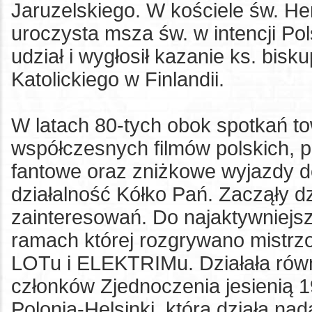
Jaruzelskiego. W kościele św. He
uroczysta msza św. w intencji Po
udział i wygłosił kazanie ks. bis
Katolickiego w Finlandii.
W latach 80-tych obok spotkań t
współczesnych filmów polskich, pi
fantowe oraz zniżkowe wyjazdy d
działalność Kółko Pań. Zacząły d
zainteresowań. Do najaktywniejsz
ramach której rozgrywano mistrzos
LOTu i ELEKTRIMu. Działała równ
członków Zjednoczenia jesienią 1
Polonia-Helsinki, która działa na