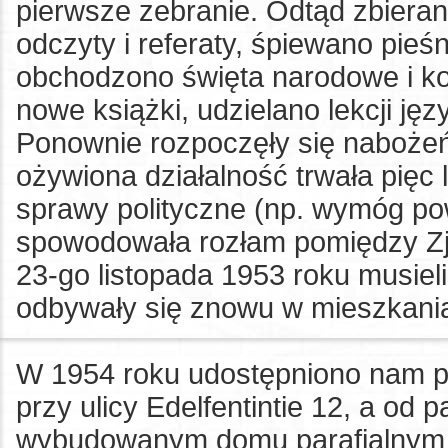
pierwsze zebranie. Odtąd zbiera
odczyty i referaty, śpiewano pieś
obchodzono święta narodowe i ko
nowe książki, udzielano lekcji jęz
Ponownie rozpoczęły się nabożeńs
ożywiona działalność trwała pięc 
sprawy polityczne (np. wymóg pow
spowodowała rozłam pomiędzy Z
23-go listopada 1953 roku musiel
odbywały się znowu w mieszkani
W 1954 roku udostępniono nam 
przy ulicy Edelfentintie 12, a od
wybudowanym domu parafialnym k