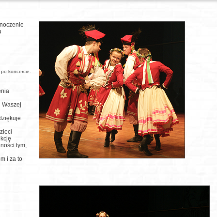
dnoczenie
u
 po koncercie.
enia
i Waszej
dziękuje
zieci
nkcję
lności tym,
m i za to