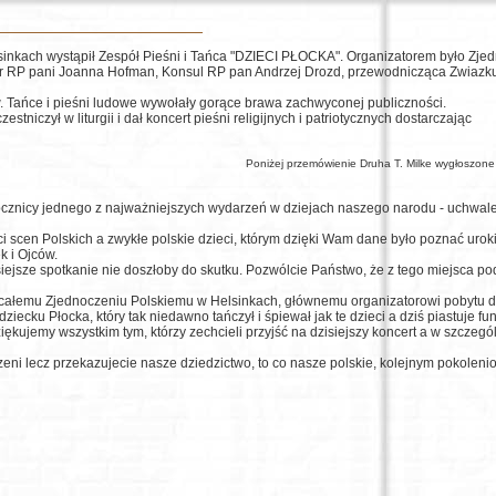
inkach wystąpił Zespół Pieśni i Tańca "DZIECI PŁOCKA". Organizatorem było Zje
or RP pani Joanna Hofman, Konsul RP pan Andrzej Drozd, przewodnicząca Zwiazk
w. Tańce i pieśni ludowe wywołały gorące brawa zachwyconej publiczności.
iczył w liturgii i dał koncert pieśni religijnych i patriotycznych dostarczając
Poniżej przemówienie Druha T. Milke wygłoszone
ocznicy jednego z najważniejszych wydarzeń w dziejach naszego narodu - uchwal
i scen Polskich a zwykłe polskie dzieci, którym dzięki Wam dane było poznać urok
k i Ojców.
ejsze spotkanie nie doszłoby do skutku. Pozwólcie Państwo, że z tego miejsca po
 całemu Zjednoczeniu Polskiemu w Helsinkach, głównemu organizatorowi pobytu d
ecku Płocka, który tak niedawno tańczył i śpiewał jak te dzieci a dziś piastuje fu
iękujemy wszystkim tym, którzy zechcieli przyjść na dzisiejszy koncert a w szczegó
ni lecz przekazujecie nasze dziedzictwo, to co nasze polskie, kolejnym pokolenio