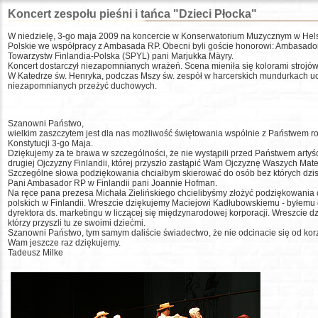
Koncert zespołu pieśni i tańca "Dzieci Płocka"
W niedzielę, 3-go maja 2009 na koncercie w Konserwatorium Muzycznym w Hels
Polskie we współpracy z Ambasada RP. Obecni byli goście honorowi: Ambasad
Towarzystw Finlandia-Polska (SPYL) pani Marjukka Mäyry.
Koncert dostarczył niezapomnianych wrażeń. Scena mieniła się kolorami strojó
W Katedrze św. Henryka, podczas Mszy św. zespół w harcerskich mundurkach uczestn
niezapomnianych przeżyć duchowych.
Szanowni Państwo,
wielkim zaszczytem jest dla nas możliwość świętowania wspólnie z Państwem r
Konstytucji 3-go Maja.
Dziękujemy za te brawa w szczególności, że nie wystąpili przed Państwem artyśc
drugiej Ojczyzny Finlandii, której przyszło zastąpić Wam Ojczyznę Waszych Mate
Szczególne słowa podziękowania chciałbym skierować do osób bez których dzisi
Pani Ambasador RP w Finlandii pani Joannie Hofman.
Na ręce pana prezesa Michała Zielińskiego chcielibyśmy złożyć podziękowania
polskich w Finlandii. Wreszcie dziękujemy Maciejowi Kadłubowskiemu - byłemu dzi
dyrektora ds. marketingu w liczącej się międzynarodowej korporacji. Wreszcie dz
którzy przyszli tu ze swoimi dziećmi.
Szanowni Państwo, tym samym daliście świadectwo, że nie odcinacie się od korze
Wam jeszcze raz dziękujemy.
Tadeusz Milke